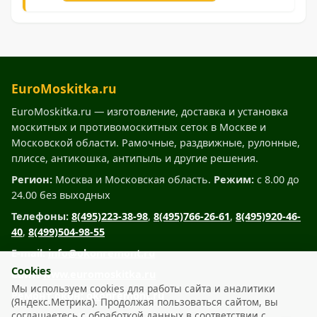
EuroMoskitka.ru
EuroMoskitka.ru — изготовление, доставка и установка
москитных и противомоскитных сеток в Москве и
Московской области. Рамочные, раздвижные, рулонные,
плиссе, антикошка, антипыль и другие решения.
Регион:
Москва и Московская область.
Режим:
с 8.00 до
24.00 без выходных
Телефоны:
8(495)223-38-98
,
8(495)766-26-61
,
8(495)920-46-
40
,
8(499)504-98-55
E-mail:
info@okonremont.ru
Cookies
Сайт:
www.euromoskitka.ru
Мы используем cookies для работы сайта и аналитики
Ремонт окон:
okonremont.ru
(Яндекс.Метрика). Продолжая пользоваться сайтом, вы
соглашаетесь с обработкой данных в соответствии с
www.euromoskitka.ru © 2007 – 2026