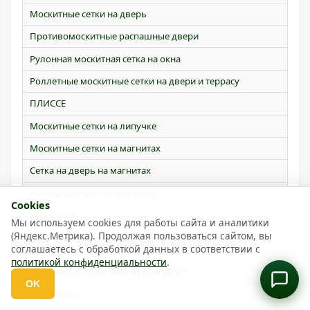
Москитные сетки на дверь
Противомоскитные распашные двери
Рулонная москитная сетка на окна
Роллетные москитные сетки на двери и террасу
ПЛИССЕ
Москитные сетки на липучке
Москитные сетки на магнитах
Сетка на дверь на магнитах
Распашные москитные сетки
Cookies
Евросетки
Мы используем cookies для работы сайта и аналитики
(Яндекс.Метрика). Продолжая пользоваться сайтом, вы
Москитные сетки на мансардные окна
соглашаетесь с обработкой данных в соответствии с
политикой конфиденциальности
.
Защита, отделка, нестандарт
OK
Откр
Антикошка
выбор