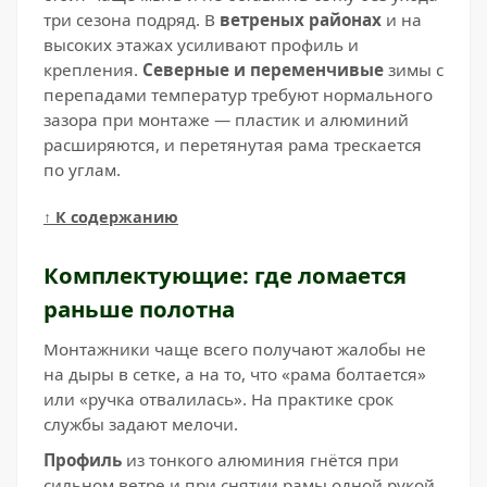
три сезона подряд. В
ветреных районах
и на
высоких этажах усиливают профиль и
крепления.
Северные и переменчивые
зимы с
перепадами температур требуют нормального
зазора при монтаже — пластик и алюминий
расширяются, и перетянутая рама трескается
по углам.
↑ К содержанию
Комплектующие: где ломается
раньше полотна
Монтажники чаще всего получают жалобы не
на дыры в сетке, а на то, что «рама болтается»
или «ручка отвалилась». На практике срок
службы задают мелочи.
Профиль
из тонкого алюминия гнётся при
сильном ветре и при снятии рамы одной рукой.