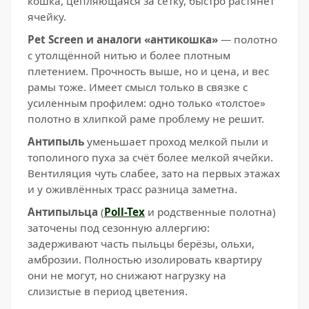
кошка, цепляющаяся за сетку, быстро растянет
ячейку.
Pet Screen и аналоги «антикошка»
— полотно
с утолщённой нитью и более плотным
плетением. Прочность выше, но и цена, и вес
рамы тоже. Имеет смысл только в связке с
усиленным профилем: одно только «толстое»
полотно в хлипкой раме проблему не решит.
Антипыль
уменьшает проход мелкой пыли и
тополиного пуха за счёт более мелкой ячейки.
Вентиляция чуть слабее, зато на первых этажах
и у оживлённых трасс разница заметна.
Антипыльца
(
Poll-Tex
и родственные полотна)
заточены под сезонную аллергию:
задерживают часть пыльцы берёзы, ольхи,
амброзии. Полностью изолировать квартиру
они не могут, но снижают нагрузку на
слизистые в период цветения.