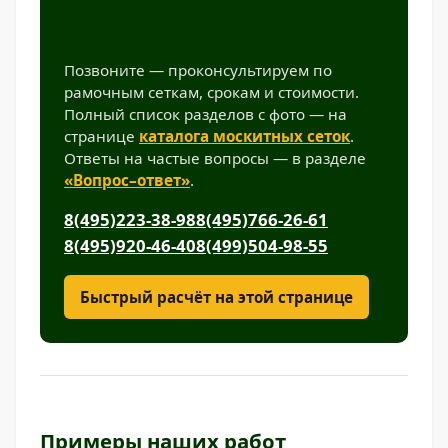
Остались вопросы?
Позвоните — проконсультируем по
рамочным сеткам, срокам и стоимости.
Полный список разделов с фото — на
странице
каталога москитных сеток
.
Ответы на частые вопросы — в разделе
«Вопрос–ответ»
.
8(495)223-38-98
8(495)766-26-61
8(495)920-46-40
8(499)504-98-55
Быстрый расчёт на этой странице
Примеры наших работ