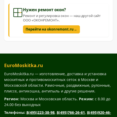
Нужен ремонт окон?
Ремонт и регулировка окон — наш другой сайт
ООО «ОКОНРЕМОНТ».
→
Перейти на okonremont.ru
EuroMoskitka.ru
EuroMoskitka.ru — изготовление, доставка и установка
москитных и противомоскитных сеток в Москве и
Московской области. Рамочные, раздвижные, рулонные,
плиссе, антикошка, антипыль и другие решения.
Регион:
Москва и Московская область.
Режим:
с 8.00 до
24.00 без выходных
Телефоны:
8(495)223-38-98
,
8(495)766-26-61
,
8(495)920-46-