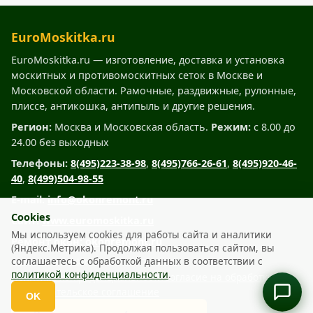
EuroMoskitka.ru
EuroMoskitka.ru — изготовление, доставка и установка
москитных и противомоскитных сеток в Москве и
Московской области. Рамочные, раздвижные, рулонные,
плиссе, антикошка, антипыль и другие решения.
Регион:
Москва и Московская область.
Режим:
с 8.00 до
24.00 без выходных
Телефоны:
8(495)223-38-98
,
8(495)766-26-61
,
8(495)920-46-
40
,
8(499)504-98-55
E-mail:
info@okonremont.ru
Cookies
Сайт:
www.euromoskitka.ru
Мы используем cookies для работы сайта и аналитики
Ремонт окон:
okonremont.ru
(Яндекс.Метрика). Продолжая пользоваться сайтом, вы
соглашаетесь с обработкой данных в соответствии с
www.euromoskitka.ru © 2007 – 2026
политикой конфиденциальности
.
Политика конфиденциальности
Согласие на обработку ПДн
Пользовательское соглашение
OK
Откр