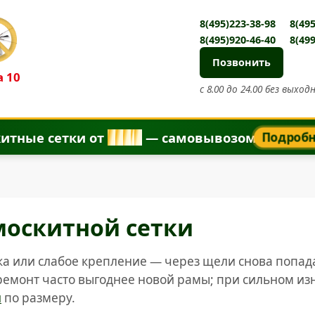
8(495)223-38-98
8(495
8(495)920-46-40
8(499
Позвонить
 10
с 8.00 до 24.00 без выход
итные сетки от
8
5
0
₽
— самовывозом
Подроб
москитной сетки
ка или слабое крепление — через щели снова попад
емонт часто выгоднее новой рамы; при сильном из
и
по размеру.