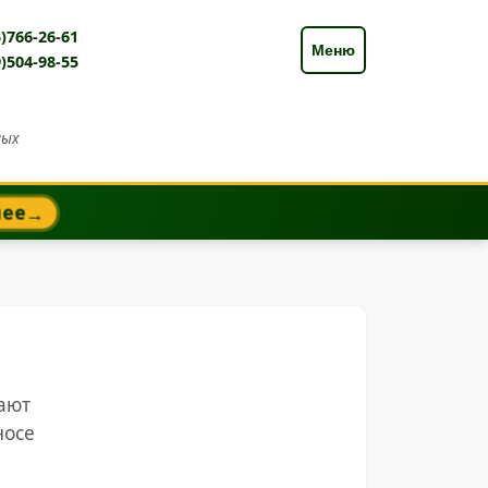
)766-26-61
Меню
)504-98-55
ных
нее
→
ают
носе