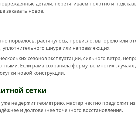
повреждённые детали, перетягиваем полотно и подсказ
ше заказать новое.
отно порвалось, растянулось, провисло, выгорело или о
й, уплотнительного шнура или направляющих.
ескольких сезонов эксплуатации, сильного ветра, непр
тными. Если рама сохранила форму, во многих случаях
окупки новой конструкции.
китной сетки
и уже не держит геометрию, мастер честно предложит изг
адёжнее и долговечнее точечного восстановления.