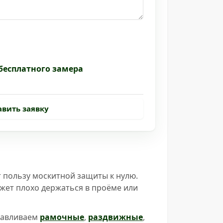
бесплатного замера
авить заявку
т пользу москитной защиты к нулю.
ожет плохо держаться в проёме или
анавливаем
рамочные
,
раздвижные
,