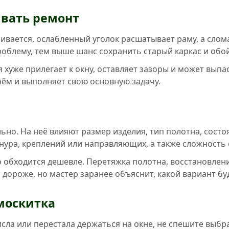
ывать ремонт
вается, ослабленный уголок расшатывает раму, а слома
облему, тем выше шанс сохранить старый каркас и обо
 хуже прилегает к окну, оставляет зазоры и может выпа
оём и выполняет свою основную задачу.
но. На неё влияют размер изделия, тип полотна, состо
нура, креплений или направляющих, а также сложность 
обходится дешевле. Перетяжка полотна, восстановлен
 дороже, но мастер заранее объяснит, какой вариант бу
москитка
исла или перестала держаться на окне, не спешите выбра