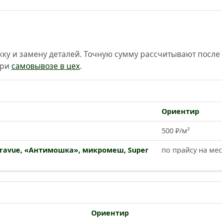
у и замену деталей. Точную сумму рассчитывают после 
при
самовывозе в цех
.
Ориентир
500 ₽/м²
ltravue, «Антимошка», микромеш, Super
по прайсу на ме
Ориентир