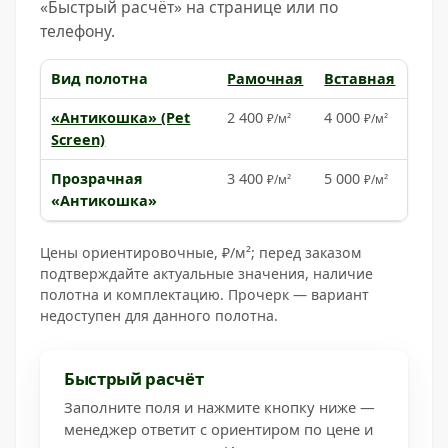
«Быстрый расчёт» на странице или по
телефону.
Вид полотна
Рамочная
Вставная
Раз
Цены на москитные сетки «Антикошка» в Москве
«Антикошка» (Pet
2 400
4 000
4 2
₽/м²
₽/м²
Screen)
Прозрачная
3 400
5 000
5 2
₽/м²
₽/м²
«Антикошка»
Цены ориентировочные, ₽/м²; перед заказом
подтверждайте актуальные значения, наличие
полотна и комплектацию. Прочерк — вариант
недоступен для данного полотна.
Быстрый расчёт
Заполните поля и нажмите кнопку ниже —
менеджер ответит с ориентиром по цене и