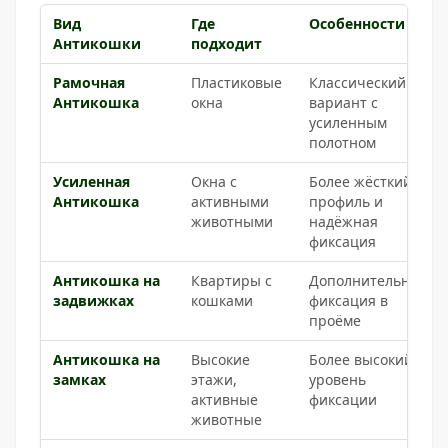
Вид
Где
Особенности
Антикошки
подходит
Рамочная
Пластиковые
Классический
Антикошка
окна
вариант с
усиленным
полотном
Усиленная
Окна с
Более жёсткий
Антикошка
активными
профиль и
животными
надёжная
фиксация
Антикошка на
Квартиры с
Дополнительная
задвижках
кошками
фиксация в
проёме
Антикошка на
Высокие
Более высокий
замках
этажи,
уровень
активные
фиксации
животные