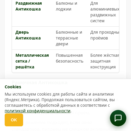
Раздвижная
Балконы и
Для
Антикошка
лоджии
алюминиевых
раздвижных
систем
Дверь
Балконные и
Для проходных
Антикошка
террасные
проёмов
двери
Металлическая
Повышенная
Более жёсткая
сетка /
безопасность
защитная
решётка
конструкция
Рамочная Антикошка
Cookies
Рамочная Антикошка – классический вариант
Мы используем cookies для работы сайта и аналитики
для пластиковых окон. Это алюминиевая рамка
(Яндекс.Метрика). Продолжая пользоваться сайтом, вы
соглашаетесь с обработкой данных в соответствии с
с усиленным полотноm, которая
политикой конфиденциальности
.
устанавливается в оконный проём.
OK
Откр
Такое решение подходит, если окно
выбор
стандартное, питомец не слишком активный, а