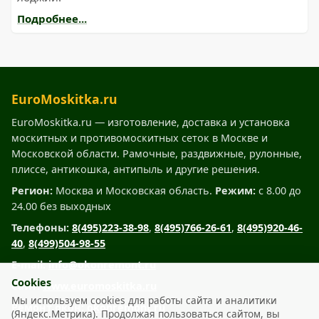
Подробнее...
EuroMoskitka.ru
EuroMoskitka.ru — изготовление, доставка и установка
москитных и противомоскитных сеток в Москве и
Московской области. Рамочные, раздвижные, рулонные,
плиссе, антикошка, антипыль и другие решения.
Регион:
Москва и Московская область.
Режим:
с 8.00 до
24.00 без выходных
Телефоны:
8(495)223-38-98
,
8(495)766-26-61
,
8(495)920-46-
40
,
8(499)504-98-55
E-mail:
info@okonremont.ru
Cookies
Сайт:
www.euromoskitka.ru
Мы используем cookies для работы сайта и аналитики
Ремонт окон:
okonremont.ru
(Яндекс.Метрика). Продолжая пользоваться сайтом, вы