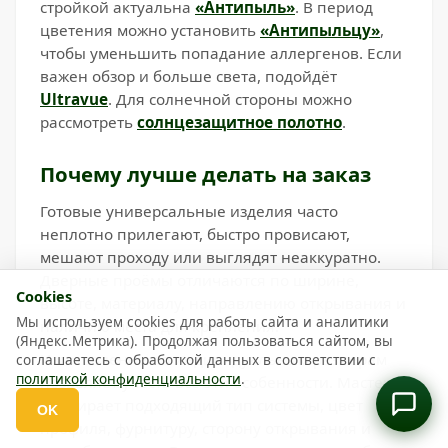
стройкой актуальна
«Антипыль»
. В период
цветения можно установить
«Антипыльцу»
,
чтобы уменьшить попадание аллергенов. Если
важен обзор и больше света, подойдёт
Ultravue
. Для солнечной стороны можно
рассмотреть
солнцезащитное полотно
.
Почему лучше делать на заказ
Готовые универсальные изделия часто
неплотно прилегают, быстро провисают,
мешают проходу или выглядят неаккуратно.
Дверные проёмы отличаются по ширине,
Cookies
высоте, материалу, направлению открывания и
Мы используем cookies для работы сайта и аналитики
наличию места для крепления.
(Яндекс.Метрика). Продолжая пользоваться сайтом, вы
Изготовление по индивидуальным размерам
соглашаетесь с обработкой данных в соответствии с
политикой конфиденциальности
.
позволяет учесть все эти особенности. Мастер
подбирает подходящий тип системы, цвет
OK
Откр
профиля, фурнитуру, сторону открывания и
выбор