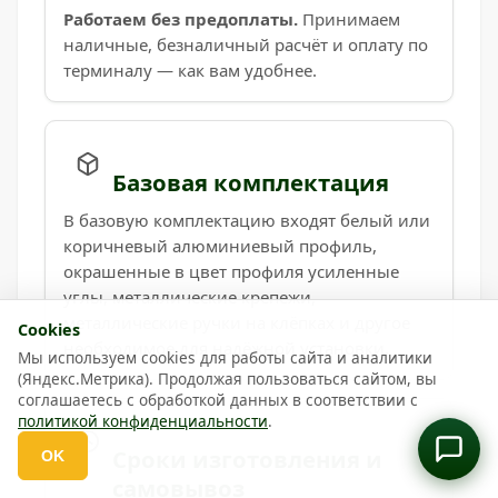
Работаем без предоплаты.
Принимаем
наличные, безналичный расчёт и оплату по
терминалу — как вам удобнее.
Базовая комплектация
В базовую комплектацию входят белый или
коричневый алюминиевый профиль,
окрашенные в цвет профиля усиленные
углы, металлические крепежи,
металлические ручки на клёпках и другое
Cookies
необходимое для надёжной установки.
Мы используем cookies для работы сайта и аналитики
(Яндекс.Метрика). Продолжая пользоваться сайтом, вы
соглашаетесь с обработкой данных в соответствии с
политикой конфиденциальности
.
Сроки изготовления и
OK
Откр
самовывоз
выбор