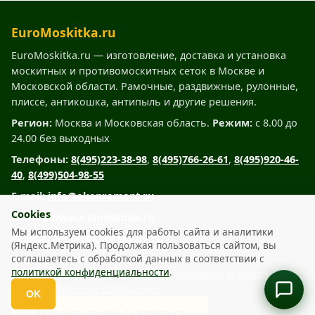
EuroMoskitka.ru
EuroMoskitka.ru — изготовление, доставка и установка
москитных и противомоскитных сеток в Москве и
Московской области. Рамочные, раздвижные, рулонные,
плиссе, антикошка, антипыль и другие решения.
Регион:
Москва и Московская область.
Режим:
с 8.00 до
24.00 без выходных
Телефоны:
8(495)223-38-98
,
8(495)766-26-61
,
8(495)920-46-
40
,
8(499)504-98-55
E-mail:
info@okonremont.ru
Cookies
Сайт:
www.euromoskitka.ru
Мы используем cookies для работы сайта и аналитики
Ремонт окон:
okonremont.ru
(Яндекс.Метрика). Продолжая пользоваться сайтом, вы
соглашаетесь с обработкой данных в соответствии с
www.euromoskitka.ru © 2007 – 2026
политикой конфиденциальности
.
Политика конфиденциальности
Согласие на обработку ПДн
Пользовательское соглашение
OK
Откр
выбор
Заказать замер / связаться