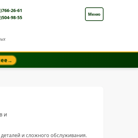
)766-26-61
Меню
)504-98-55
ных
нее
→
в и
 деталей и сложного обслуживания.