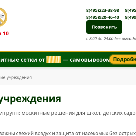
8(495)223-38-98
8(495
8(495)920-46-40
8(499
Позвонить
 10
с 8.00 до 24.00 без выход
итные сетки от
8
5
0
₽
— самовывозом
Подроб
кие учреждения
 учреждения
и групп: москитные решения для школ, детских садо
ажны свежий воздух и защита от насекомых без острых