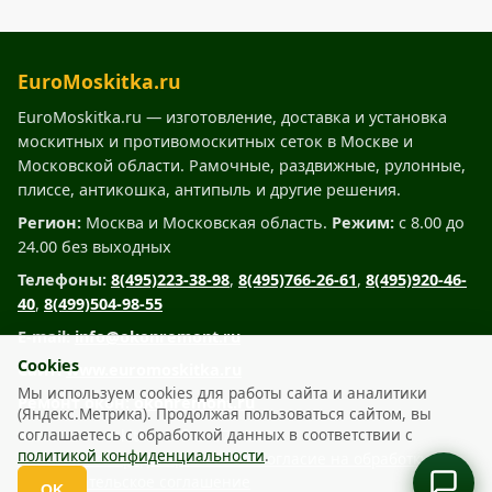
EuroMoskitka.ru
EuroMoskitka.ru — изготовление, доставка и установка
москитных и противомоскитных сеток в Москве и
Московской области. Рамочные, раздвижные, рулонные,
плиссе, антикошка, антипыль и другие решения.
Регион:
Москва и Московская область.
Режим:
с 8.00 до
24.00 без выходных
Телефоны:
8(495)223-38-98
,
8(495)766-26-61
,
8(495)920-46-
40
,
8(499)504-98-55
E-mail:
info@okonremont.ru
Cookies
Сайт:
www.euromoskitka.ru
Мы используем cookies для работы сайта и аналитики
Ремонт окон:
okonremont.ru
(Яндекс.Метрика). Продолжая пользоваться сайтом, вы
соглашаетесь с обработкой данных в соответствии с
www.euromoskitka.ru © 2007 – 2026
политикой конфиденциальности
.
Политика конфиденциальности
Согласие на обработку ПДн
Пользовательское соглашение
OK