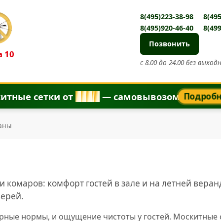
8(495)223-38-98
8(495
8(495)920-46-40
8(499
Позвонить
 10
с 8.00 до 24.00 без выход
итные сетки от
8
5
0
₽
— самовывозом
Подроб
раны
 комаров: комфорт гостей в зале и на летней веран
верей.
арные нормы, и ощущение чистоты у гостей. Москитные 