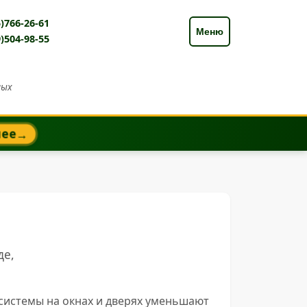
)766-26-61
Меню
)504-98-55
ных
нее
→
де,
системы на окнах и дверях уменьшают