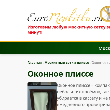
Изготовим любую москитную сетку за
минут!
Моск
Главная
Москитные сетки плиссе
Оконное п
Оконное плиссе
Оконное плиссе – компак
небольших проёмов, где 
убирается в кассету и н
ежедневного проветриван