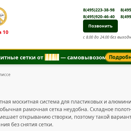
8(495)223-38-98
8(495
8(495)920-46-40
8(499
Позвонить
 10
с 8.00 до 24.00 без выход
итные сетки от
8
5
0
₽
— самовывозом
Подроб
лиссе
тная москитная система для пластиковых и алюмини
обычная рамочная сетка неудобна. Складное полот
е мешает открыванию створки, поэтому такой вариан
ия без снятия сетки.