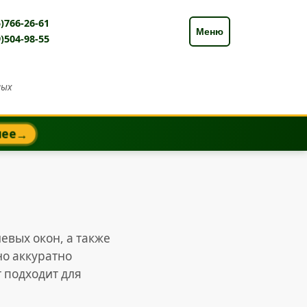
)766-26-61
Меню
)504-98-55
ных
нее
→
евых окон, а также
но аккуратно
т подходит для