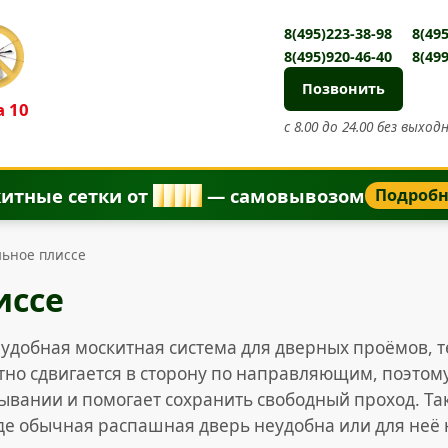
8(495)223-38-98
8(495
8(495)920-46-40
8(499
Позвонить
 10
с 8.00 до 24.00 без выход
итные сетки от
8
5
0
₽
— самовывозом
Подроб
льное плиссе
иссе
 удобная москитная система для дверных проёмов, т
но сдвигается в сторону по направляющим, поэтому
ывании и помогает сохранить свободный проход. Та
где обычная распашная дверь неудобна или для неё