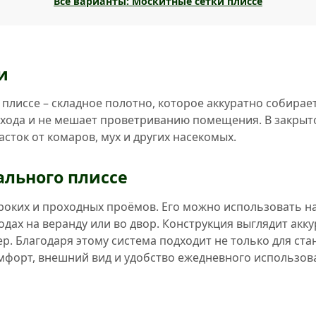
Все варианты: Москитные сетки плиссе
и
плиссе – складное полотно, которое аккуратно собирает
рохода и не мешает проветриванию помещения. В закры
асток от комаров, мух и других насекомых.
льного плиссе
роких и проходных проёмов. Его можно использовать на
дах на веранду или во двор. Конструкция выглядит акку
р. Благодаря этому система подходит не только для ста
мфорт, внешний вид и удобство ежедневного использов