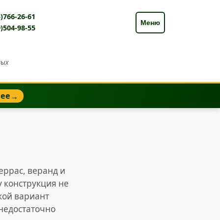
)766-26-61
Меню
)504-98-55
ных
нее
→
еррас, веранд и
 конструкция не
кой вариант
 недостаточно