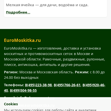
Мелкая ячейка — для дачи, водоёма и сада.
Подробнее...
EuroMoskitka.ru
EuroMoskitka.ru — изготовление, доставка и установка
москитных и противомоскитных сеток в Москве и
Московской области. Рамочные, раздвижные, рулонные,
плиссе, антикошка, антипыль и другие решения.
Регион:
Москва и Московская область.
Режим:
с 8.00 до
24.00 без выходных
Телефоны:
8(495)223-38-98
,
8(495)766-26-61
,
8(495)920-46-
40
,
8(499)504-98-55
E-mail:
info@okonremont.ru
Cookies
Сайт:
www.euromoskitka.ru
Мы используем cookies для работы сайта и аналитики