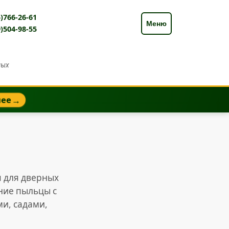
)766-26-61
Меню
)504-98-55
ных
нее
→
я для дверных
ание пыльцы с
ми, садами,