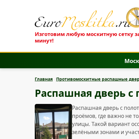
Изготовим любую москитную сетку за
минут!
Моск
Главная
Противомоскитные распашные две
Распашная дверь с
Распашная дверь с поло
проёмов, где важно не т
улицы. Такой вариант ос
зелёными зонами и учас