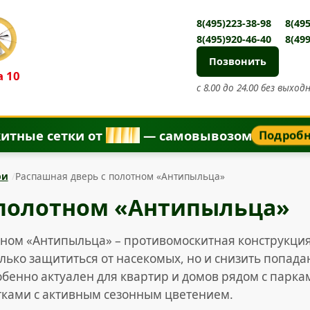
8(495)223-38-98
8(495
8(495)920-46-40
8(499
Позвонить
 10
с 8.00 до 24.00 без выход
итные сетки от
8
5
0
₽
— самовывозом
Подроб
ри
Распашная дверь с полотном «Антипыльца»
 полотном «Антипыльца»
тном «Антипыльца» – противомоскитная конструкци
олько защититься от насекомых, но и снизить попад
обенно актуален для квартир и домов рядом с парка
тками с активным сезонным цветением.